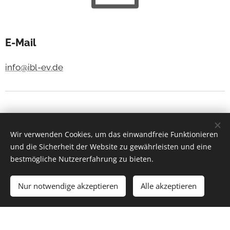
E-Mail
info@ibl-ev.de
Wir verwenden Cookies, um das einwandfreie Funktionieren
und die Sicherheit der Website zu gewährleisten und eine
bestmögliche Nutzererfahrung zu bieten.
© 2023 Institut für Bildungs in der Lebensmittelwirtschaft e. V.
| Alle Rechte vorbehalten.
Nur notwendige akzeptieren
Alle akzeptieren
Unterstützt von
Webnode
Cookies
Los geht´s
Erstellen Sie Ihre Webseite gratis!